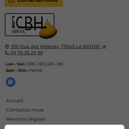
991 Rue des Mélèzes,
73540
LA BATHIE
09 70 35 29 99
Lun - Ven :
09h - 12h | 14h - 18h
Sam - Dim :
Fermé
Accueil
Contactez-nous
Mentions légales
Plan du site