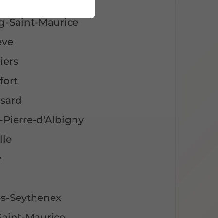
rges-Seythenex
g-Saint-Maurice
ève
iers
fort
ssard
-Pierre-d'Albigny
lle
y
es-Seythenex
Saint-Maurice