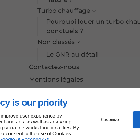
Turbo chauffage
Pourquoi louer un turbo chau
ponctuels ?
Non classés
Le GNR au détail
Contactez-nous
Mentions légales
Plan du site
cy is our priority
Fournisseur de combustibles Albert
Fournisseur de combustibles Merc
 improve user experience by
Customize
nt and ads, as well as analyzing
ng social networks functionalities. By
Fournisseur de combustibles Ugin
you consent to the use of Cookies
Google
Facebook
.