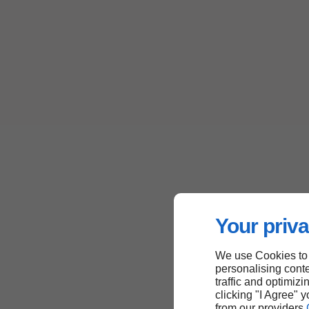
Your priva
We use Cookies to
personalising conte
traffic and optimizi
clicking "I Agree" 
from our providers