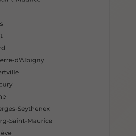
e
s
t
rd
erre-d'Albigny
rtville
rcury
ne
verges-Seythenex
urg-Saint-Maurice
gève