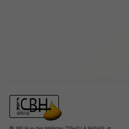
991 Rue des Mélèzes,
73540
LA BATHIE