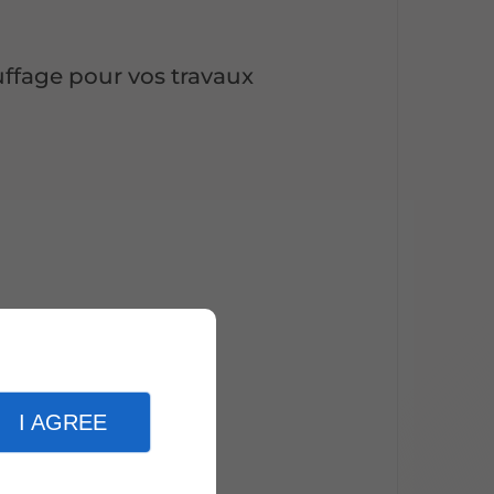
ffage pour vos travaux
ville
ury
I AGREE
e